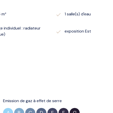
6 m²
1 salle(s) d'eau
 individuel : radiateur
exposition Est
ue)
Emission de gaz à effet de serre
A
B
C
D
E
F
G