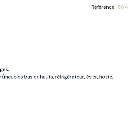
Référence
1804
rges.
eubles bas et hauts, réfrigérateur, évier, hotte,