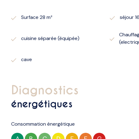
Surface 28 m²
séjour 1
Chauffage
cuisine séparée (équipée)
(electriq
cave
diagnostics
énergétiques
Consommation énergétique
A
B
C
D
E
F
G