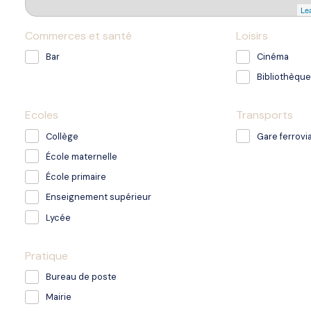
Lea
Commerces et santé
Loisirs
Bar
Cinéma
Bibliothèque
Ecoles
Transports
Collège
Gare ferrovia
École maternelle
École primaire
Enseignement supérieur
Lycée
Pratique
Bureau de poste
Mairie