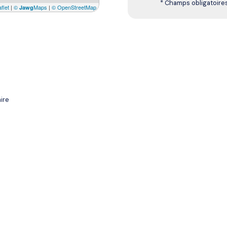
* Champs obligatoire
flet
|
©
Maps
|
© OpenStreetMap
Jawg
ire