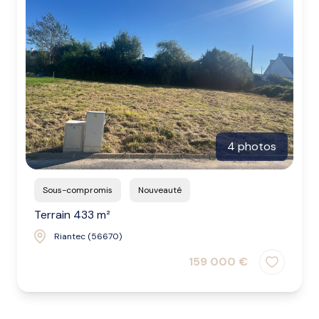
biens
vendus
nos
biens
loués
alerte
e-
4 photos
mail
Sous-compromis
Nouveauté
l'agence
Terrain 433 m²
Riantec (56670)
159 000 €