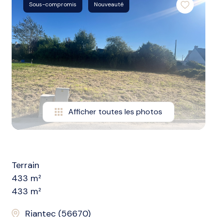
biens
Sous-compromis
Nouveauté
vendus
nos
biens
loués
alerte
e-
Afficher toutes les photos
mail
l'agence
Terrain
433 m²
433 m²
Riantec (56670)