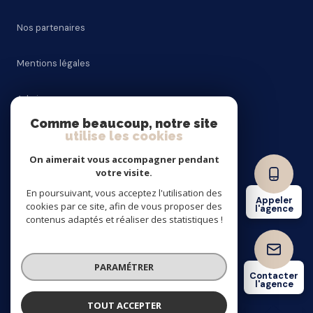
Nos partenaires
Mentions légales
Admin
Comme beaucoup, notre site
utilise les cookies
Nos honoraires
On aimerait vous accompagner pendant
Politique RGPD
votre visite.
En poursuivant, vous acceptez l'utilisation des
Appeler
cookies par ce site, afin de vous proposer des
Cookies
l'agence
contenus adaptés et réaliser des statistiques !
© 2026 | Tous droits réservés
PARAMÉTRER
Contacter
l'agence
Réalisé par
TOUT ACCEPTER