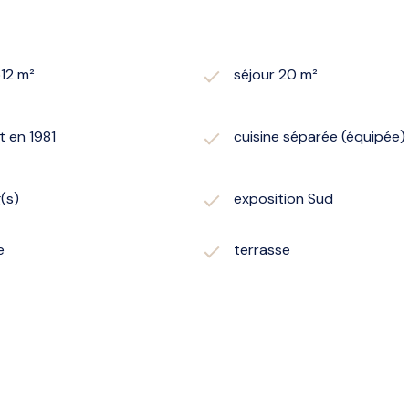
512 m²
séjour 20 m²
t en 1981
cuisine séparée (équipée)
g(s)
exposition Sud
e
terrasse