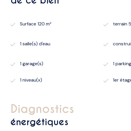
de ce bien
Surface 120 m²
terrain 
1 salle(s) d'eau
construi
1 garage(s)
1 parkin
1 niveau(x)
1er étag
diagnostics
énergétiques