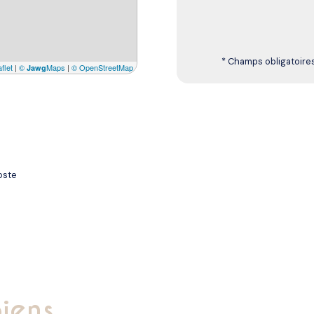
* Champs obligatoire
flet
|
©
Maps
|
© OpenStreetMap
Jawg
oste
biens