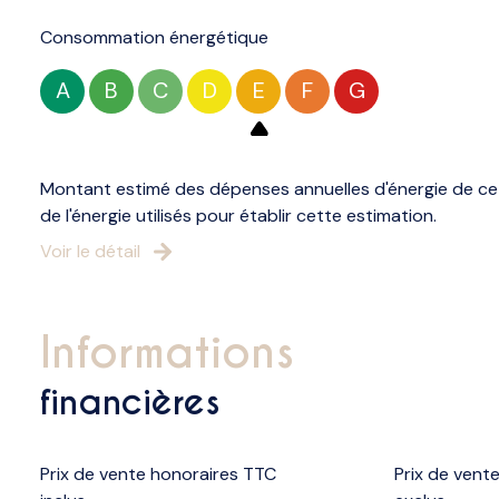
Consommation énergétique
A
B
C
D
E
F
G
Montant estimé des dépenses annuelles d'énergie de ce 
de l'énergie utilisés pour établir cette estimation.
Voir le détail
informations
financières
Prix de vente honoraires TTC
Prix de vent