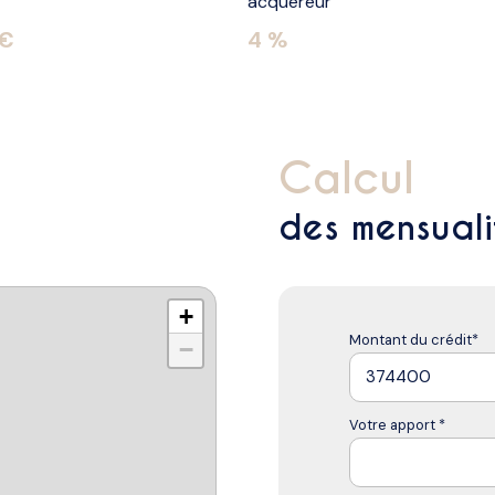
acquéreur
 €
4 %
calcul
des mensuali
+
Montant du crédit*
−
Votre apport *