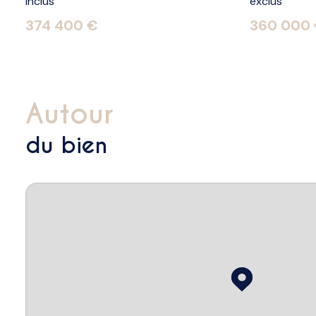
inclus
exclus
374 400 €
360 000
autour
du bien