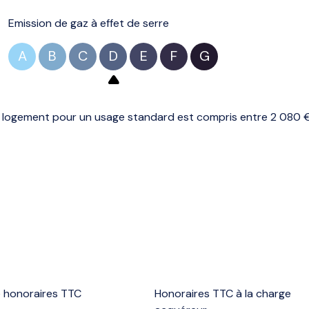
Emission de gaz à effet de serre
A
B
C
D
E
F
G
logement pour un usage standard est compris entre 2 080 € e
e honoraires TTC
Honoraires TTC à la charge