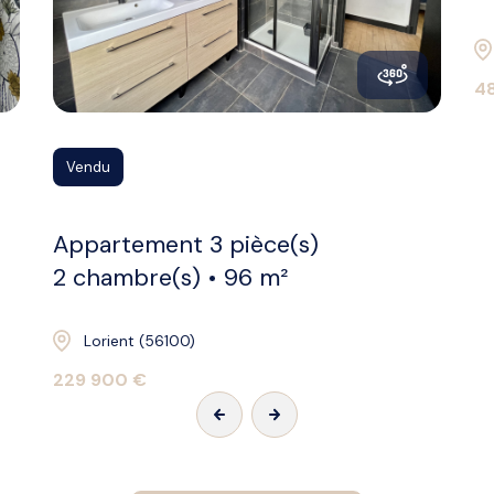
4
Vendu
Appartement 3 pièce(s)
2 chambre(s)
96 m²
Lorient (56100)
229 900 €