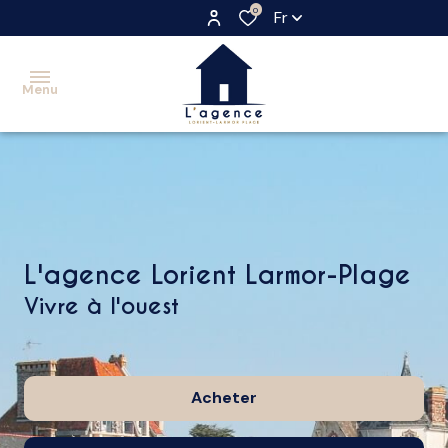
0
Fr
Menu
accueil
acheter
maisons
maisons
louer
L'agence Lorient Larmor-Plage
appartements
appartements
vivre à l'ouest
faire
locaux
immeubles
gérer
commerciaux
terrains
vendre
Acheter
nos