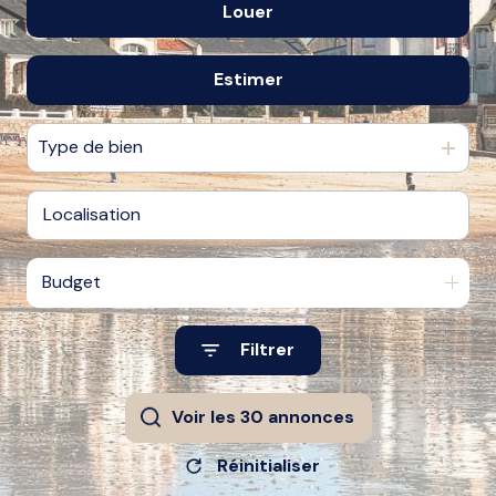
biens
Louer
De l'ancien
vendus
Du neuf
Estimer
à l'année
nos
De l'immo pro
biens
loués
Type de bien
alerte
e-
mail
Budget
l'agence
Filtrer
Voir les
30
annonces
Réinitialiser