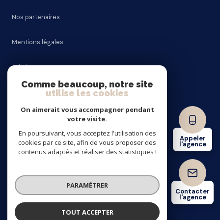
Nos partenaires
Mentions légales
Admin
Comme beaucoup, notre site
utilise les cookies
Nos honoraires
On aimerait vous accompagner pendant
Politique RGPD
votre visite.
En poursuivant, vous acceptez l'utilisation des
Appeler
cookies par ce site, afin de vous proposer des
Cookies
l'agence
contenus adaptés et réaliser des statistiques !
© 2026 | Tous droits réservés
PARAMÉTRER
Contacter
l'agence
Réalisé par
TOUT ACCEPTER