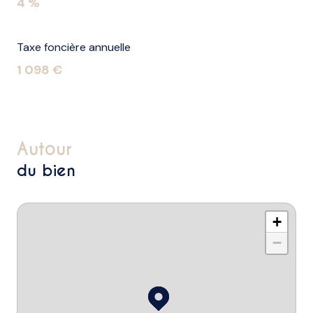
4 %
Taxe foncière annuelle
1 098 €
autour
du bien
+
−