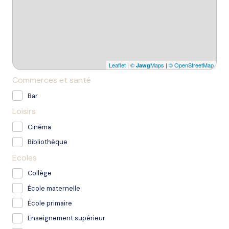
Leaflet
|
©
Maps
|
© OpenStreetMap
Jawg
Commerces et santé
Bar
Loisirs
Cinéma
Bibliothèque
Ecoles
Collège
École maternelle
École primaire
Enseignement supérieur