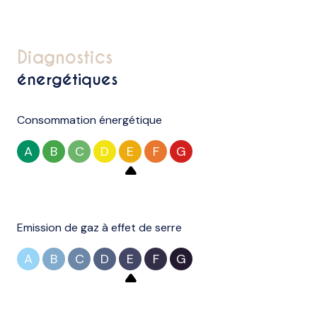
diagnostics
énergétiques
Consommation énergétique
A
B
C
D
E
F
G
Emission de gaz à effet de serre
A
B
C
D
E
F
G