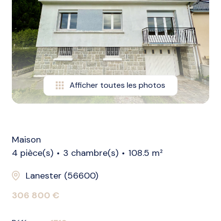
biens
vendus
nos
biens
loués
Afficher toutes les photos
alerte
e-
mail
l'agence
Maison
4 pièce(s)
3 chambre(s)
108.5 m²
Lanester (56600)
306 800 €